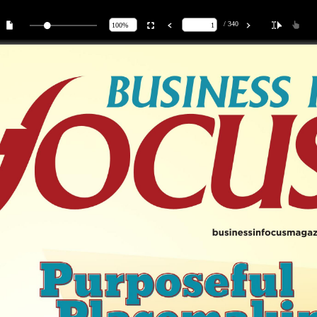
/ 340