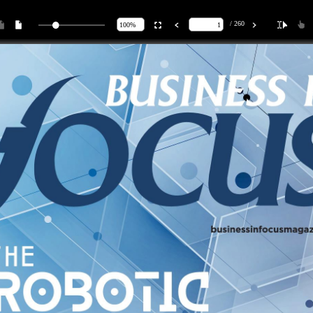
/ 260